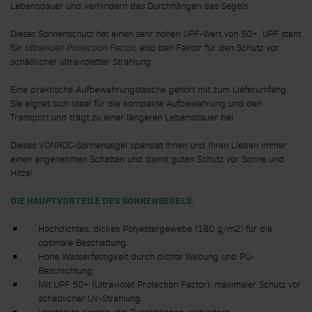
Lebensdauer und verhindern das Durchhängen des Segels.
Dieser Sonnenschutz hat einen sehr hohen UPF-Wert von 50+. UPF steht
für
Ultraviolet Protection Factor
, also den Faktor für den Schutz vor
schädlicher ultravioletter Strahlung.
Eine praktische Aufbewahrungstasche gehört mit zum Lieferumfang.
Sie eignet sich ideal für die kompakte Aufbewahrung und den
Transport und trägt zu einer längeren Lebensdauer bei.
Dieses VONROC-Sonnensegel spendet Ihnen und Ihren Lieben immer
einen angenehmen Schatten und damit guten Schutz vor Sonne und
Hitze!
DIE HAUPTVORTEILE DES SONNENSEGELS:
Hochdichtes, dickes Polyestergewebe (180 g/m2) für die
optimale Beschattung.
Hohe Wasserfestigkeit durch dichte Webung und PU-
Beschichtung.
Mit UPF 50+ (Ultraviolet Protection Factor): maximaler Schutz vor
schädlicher UV-Strahlung.
Verstärkte Kanten, die Durchhängen verhindern.