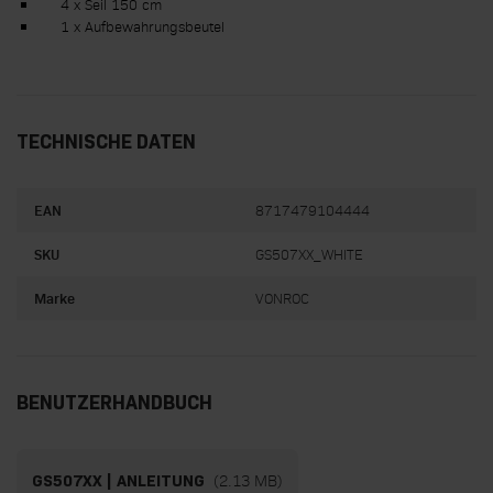
4 x Seil 150 cm
1 x Aufbewahrungsbeutel
TECHNISCHE DATEN
EAN
8717479104444
SKU
GS507XX_WHITE
Marke
VONROC
BENUTZERHANDBUCH
(2.13 MB)
GS507XX | ANLEITUNG