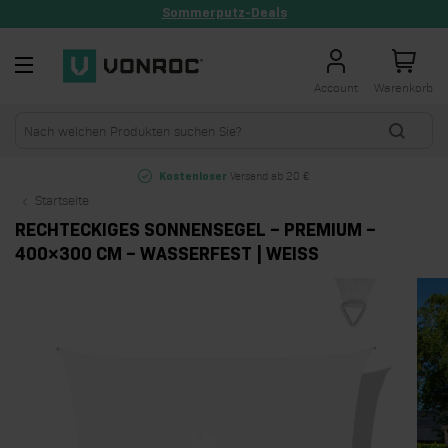
Sommerputz-Deals
Zum Inhalt springen
Account
Warenkorb
Jetzt kaufen,
später bezahlen
Startseite
RECHTECKIGES SONNENSEGEL – PREMIUM –
400×300 CM – WASSERFEST | WEISS