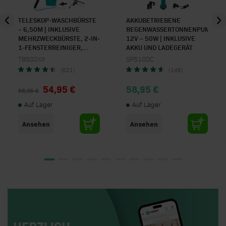
TELESKOP-WASCHBÜRSTE
AKKUBETRIEBENE
– 6,50M | INKLUSIVE
REGENWASSERTONNENPUMPE
MEHRZWECKBÜRSTE, 2-IN-
12V – 50W | INKLUSIVE
1-FENSTERREINIGER,
AKKU UND LADEGERÄT
SCHLAUCH UND
TB502XX
SP510DC
SEIFENSPENDER
(521)
(145)
Special Price
54,95 €
58,95 €
68,95 €
Auf Lager
Auf Lager
Ansehen
Ansehen