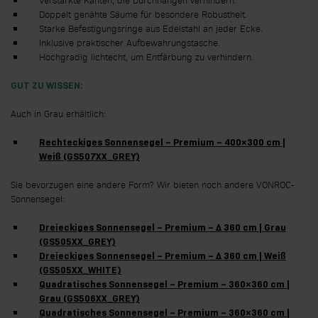
Doppelt genähte Säume für besondere Robustheit.
Starke Befestigungsringe aus Edelstahl an jeder Ecke.
Inklusive praktischer Aufbewahrungstasche.
Hochgradig lichtecht, um Entfärbung zu verhindern.
GUT ZU WISSEN:
Auch in Grau erhältlich:
Rechteckiges Sonnensegel – Premium – 400×300
cm |
Weiß (GS507XX_GREY)
Sie bevorzugen eine andere Form? Wir bieten noch andere VONROC-
Sonnensegel:
Dreieckiges Sonnensegel – Premium –
∆
360 cm | Grau
(GS505XX_GREY)
Dreieckiges Sonnensegel – Premium –
∆
360 cm | Weiß
(GS505XX_WHITE)
Quadratisches Sonnensegel – Premium –
360×360
cm |
Grau (GS506XX_GREY)
Quadratisches Sonnensegel – Premium –
360×360 cm |