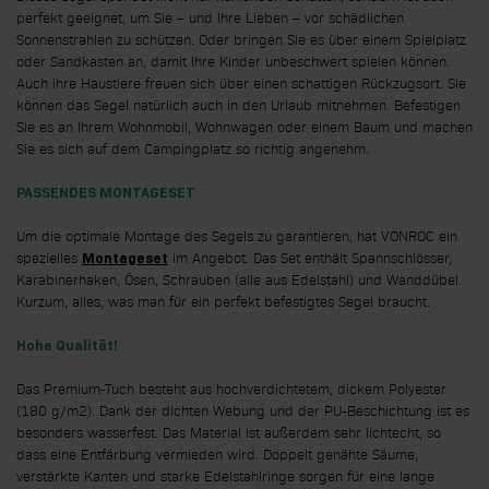
perfekt geeignet, um Sie – und Ihre Lieben – vor schädlichen
Sonnenstrahlen zu schützen. Oder bringen Sie es über einem Spielplatz
oder Sandkasten an, damit Ihre Kinder unbeschwert spielen können.
Auch Ihre Haustiere freuen sich über einen schattigen Rückzugsort. Sie
können das Segel natürlich auch in den Urlaub mitnehmen. Befestigen
Sie es an Ihrem Wohnmobil, Wohnwagen oder einem Baum und machen
Sie es sich auf dem Campingplatz so richtig angenehm.
PASSENDES MONTAGESET
Um die optimale Montage des Segels zu garantieren, hat VONROC ein
spezielles
im Angebot. Das Set enthält Spannschlösser,
Montageset
Karabinerhaken, Ösen, Schrauben (alle aus Edelstahl) und Wanddübel.
Kurzum, alles, was man für ein perfekt befestigtes Segel braucht.
Hohe Qualität!
Das Premium-Tuch besteht aus hochverdichtetem, dickem Polyester
(180 g/m2). Dank der dichten Webung und der PU-Beschichtung ist es
besonders wasserfest. Das Material ist außerdem sehr lichtecht, so
dass eine Entfärbung vermieden wird. Doppelt genähte Säume,
verstärkte Kanten und starke Edelstahlringe sorgen für eine lange