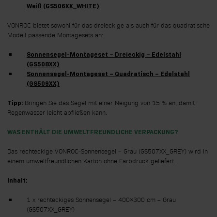
Weiß (GS506XX_WHITE)
VONROC bietet sowohl für das dreieckige als auch für das quadratische
Modell passende Montagesets an:
Sonnensegel-Montageset – Dreieckig – Edelstahl
(GS508XX)
Sonnensegel-Montageset – Quadratisch – Edelstahl
(GS509XX)
Bringen Sie das Segel mit einer Neigung von 15 % an, damit
Tipp:
Regenwasser leicht abfließen kann.
WAS ENTHÄLT DIE UMWELTFREUNDLICHE VERPACKUNG?
Das rechteckige VONROC-Sonnensegel – Grau (GS507XX_GREY) wird in
einem umweltfreundlichen Karton ohne Farbdruck geliefert.
Inhalt:
1 x rechteckiges Sonnensegel – 400×300 cm – Grau
(GS507XX_GREY)