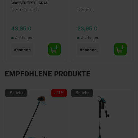
WASSERFEST | GRAU
GS507XX_GREY
GS509XX
43,95 €
23,95 €
Auf Lager
Auf Lager
Ansehen
Ansehen
EMPFOHLENE PRODUKTE
Beliebt
- 21%
Beliebt