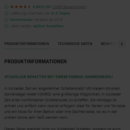
(
2859 Bewertungen
)
4.60/5.00
Lieferung innerhalb von
2-3 Tagen
Versand ab 20 €
Kostenloser
Jetzt kaufen,
später bezahlen
PRODUKTINFORMATIONEN
TECHNISCHE DATEN
BENUTZERHAND
PRODUKTINFORMATIONEN
STILVOLLER SCHATTEN MIT EINEM VONROC-SONNENSEGEL!
In kürzester Zeit ein angenehmer Schattenplatz! Mit diesem stilvollen
Sonnensegel bietet VONROC eine großartige Möglichkeit, in kürzester
Zeit einen komfortablen Schattenplatz zu schaffen. Die Montage ist
schnell und einfach kann überall erfolgen! Ideal für Garten und Terrasse
und ein Muss für Ihren Balkon oder Ihre Dachterrasse, wo es in der
prallen Sonne sehr heiß werden kann.
Dieses Segel spendet nicht nur kühlenden Schatten, sondern ist auch